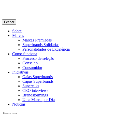
Fechar
Sobre
Marcas
Marcas Premiadas
Superbrands Solidárias
Personalidades de Excelência
Como funciona
Processo de seleção
Conselho
Consumidor
Iniciativas
Galas Superbrands
Capas Superbrands
Supertalks
CEO interviews
Brandstormings
Uma Marca por Dia
Notícias