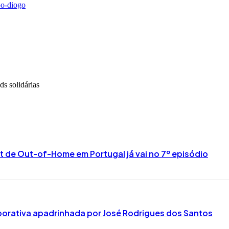
-o-diogo
ds solidárias
 de Out-of-Home em Portugal já vai no 7º episódio
borativa apadrinhada por José Rodrigues dos Santos