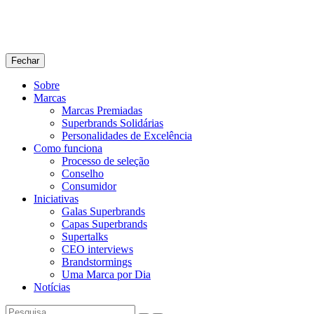
Fechar
Sobre
Marcas
Marcas Premiadas
Superbrands Solidárias
Personalidades de Excelência
Como funciona
Processo de seleção
Conselho
Consumidor
Iniciativas
Galas Superbrands
Capas Superbrands
Supertalks
CEO interviews
Brandstormings
Uma Marca por Dia
Notícias