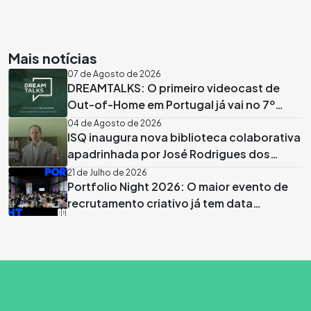
Mais notícias
07 de Agosto de 2026
DREAMTALKS: O primeiro videocast de
Out-of-Home em Portugal já vai no 7º
episódio
04 de Agosto de 2026
ISQ inaugura nova biblioteca colaborativa
apadrinhada por José Rodrigues dos
Santos
21 de Julho de 2026
Portfolio Night 2026: O maior evento de
recrutamento criativo já tem data
marcada em Lisboa