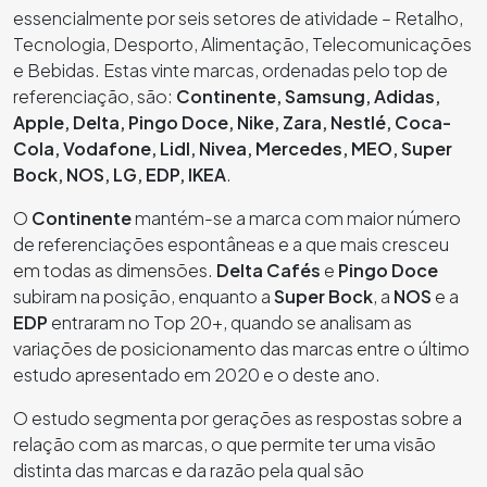
essencialmente por seis setores de atividade – Retalho,
Tecnologia, Desporto, Alimentação, Telecomunicações
e Bebidas. Estas vinte marcas, ordenadas pelo top de
referenciação, são:
Continente, Samsung, Adidas,
Apple, Delta, Pingo Doce, Nike, Zara, Nestlé, Coca-
Cola, Vodafone, Lidl, Nivea, Mercedes, MEO, Super
Bock, NOS, LG, EDP, IKEA
.
O
Continente
mantém-se a marca com maior número
de referenciações espontâneas e a que mais cresceu
em todas as dimensões.
Delta Cafés
e
Pingo Doce
subiram na posição, enquanto a
Super Bock
, a
NOS
e a
EDP
entraram no Top 20+, quando se analisam as
variações de posicionamento das marcas entre o último
estudo apresentado em 2020 e o deste ano.
O estudo segmenta por gerações as respostas sobre a
relação com as marcas, o que permite ter uma visão
distinta das marcas e da razão pela qual são