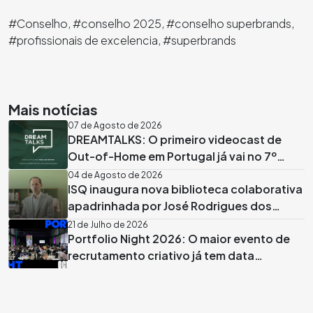
#Conselho, #conselho 2025, #conselho superbrands,
#profissionais de excelencia, #superbrands
Mais notícias
07 de Agosto de 2026
DREAMTALKS: O primeiro videocast de
Out-of-Home em Portugal já vai no 7º
episódio
04 de Agosto de 2026
ISQ inaugura nova biblioteca colaborativa
apadrinhada por José Rodrigues dos
Santos
21 de Julho de 2026
Portfolio Night 2026: O maior evento de
recrutamento criativo já tem data
marcada em Lisboa