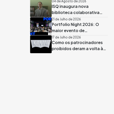
04 de Agosto de 2026
ISQ inaugura nova
biblioteca colaborativa
apadrinhada por José
21 de Julho de 2026
Portfolio Night 2026: O
Rodrigues dos Santos
maior evento de
recrutamento criativo já
17 de Julho de 2026
Como os patrocinadores
tem data marcada em
proibidos deram a volta às
Lisboa
regras no Mundial 2026