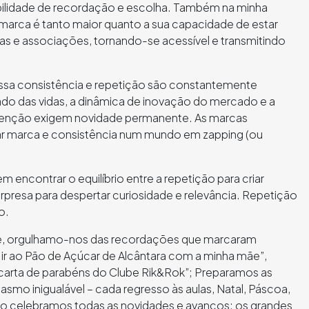
bilidade de recordação e escolha. Também na minha
 marca é tanto maior quanto a sua capacidade de estar
as e associações, tornando-se acessível e transmitindo
sa consistência e repetição são constantemente
ado das vidas, a dinâmica de inovação do mercado e a
tenção exigem novidade permanente. As marcas
iar marca e consistência num mundo em zapping (ou
m encontrar o equilíbrio entre a repetição para criar
rpresa para despertar curiosidade e relevância. Repetição
o.
, orgulhamo-nos das recordações que marcaram
r ao Pão de Açúcar de Alcântara com a minha mãe”,
arta de parabéns do Clube Rik&Rok”; Preparamos as
smo inigualável – cada regresso às aulas, Natal, Páscoa,
o celebramos todas as novidades e avanços: os grandes