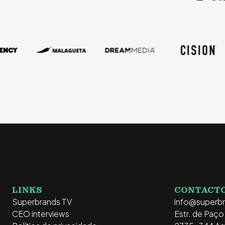
LINKS
CONTACT
Superbrands TV
info@superb
CEO interviews
Estr. de Paç