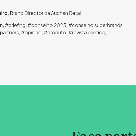
iro
, Brand Director da Auchan Retail
an, #briefing, #conselho 2025, #conselho superbrands
artners, #opinião, #produto, #revista briefing,