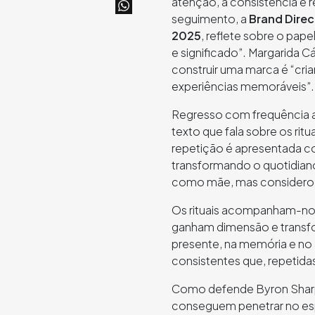
atenção, a consistência e
seguimento, a
Brand Direc
2025
, reflete sobre o pap
e significado”. Margarida 
construir uma marca é “cri
experiências memoráveis”.
Regresso com frequência
texto que fala sobre os ri
repetição é apresentada co
transformando o quotidian
como mãe, mas considero-a
Os rituais acompanham-nos 
ganham dimensão e transf
presente, na memória e no 
consistentes que, repetida
Como defende Byron Sharp
conseguem penetrar no esp