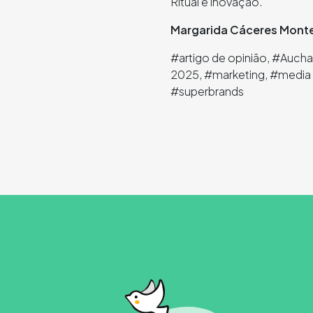
Ritual e inovação.
Margarida Cáceres Monte
#artigo de opinião, #Auch
2025, #marketing, #media p
#superbrands