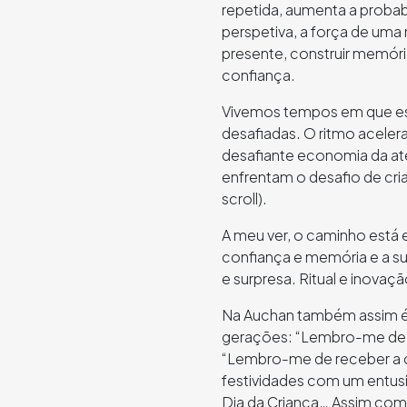
repetida, aumenta a proba
perspetiva, a força de uma
presente, construir memóri
confiança.
Vivemos tempos em que es
desafiadas. O ritmo aceler
desafiante economia da a
enfrentam o desafio de cr
scroll).
A meu ver, o caminho está e
confiança e memória e a su
e surpresa. Ritual e inovaçã
Na Auchan também assim é
gerações: “Lembro-me de i
“Lembro-me de receber a c
festividades com um entusia
Dia da Criança… Assim com