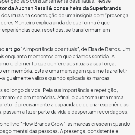
 repetição são constantemente desafiadas. Nesse
tor da
Auchan Retail
& conselheira da Superbrands
el dos rituais na construção de uma insígnia com “presença
Cáceres Monteiro explica ainda de que forma é que
ar experiências que, repetidas, se transformam em
 ao
artigo
“A importância dos rituais”, de Elsa de Barros. Um
tuais enquanto momentos em que criamos sentido. A
mo o elemento que confere aos rituais a sua força,
o em memória. Esta é uma mensagem que me faz refletir
 igualmente valiosa quando aplicada às marcas.
ao longo da vida. Pela sua importância e repetição,
ormam-se em memórias. Afinal, o que torna uma marca
afeto, é precisamente a capacidade de criar experiências
s, passam a fazer parte da vida e despertam recordações.
 no livro “How Brands Grow”, as marcas crescem quando
aço mental das pessoas. A presença, consistente e