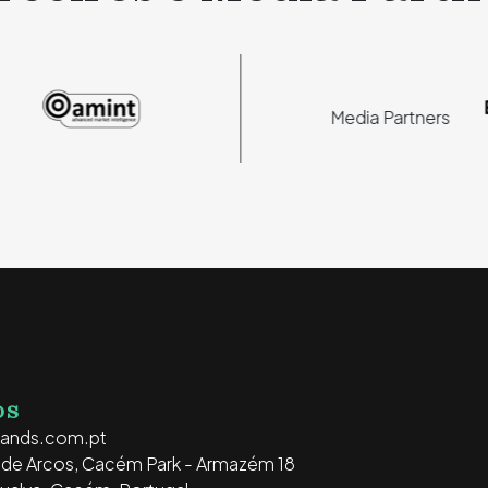
Media Partners
OS
rands.com.pt
o de Arcos, Cacém Park - Armazém 18