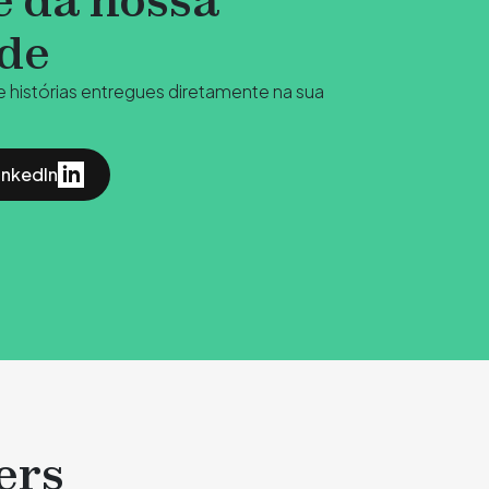
e da nossa
de
 e histórias entregues diretamente na sua
inkedIn
ers