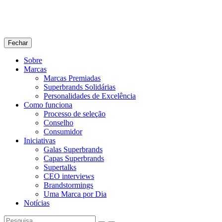
Fechar
Sobre
Marcas
Marcas Premiadas
Superbrands Solidárias
Personalidades de Excelência
Como funciona
Processo de seleção
Conselho
Consumidor
Iniciativas
Galas Superbrands
Capas Superbrands
Supertalks
CEO interviews
Brandstormings
Uma Marca por Dia
Notícias