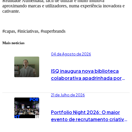
Realidade Aumentada, fácil de utilizar e muito intuitiva
aproximando marcas e utilizadores, numa experiência inovadora e
cativante.
#capas, #iniciativas, #superbrands
Mais notícias
04 de Agosto de 2026
ISQ inaugura nova biblioteca
colaborativa apadrinhada por
José Rodrigues dos Santos
21 de Julho de 2026
Portfolio Night 2026: O maior
evento de recrutamento criativo
já tem data marcada em Lisboa