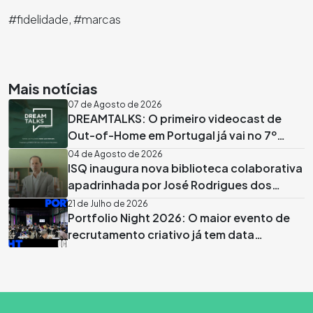
#fidelidade, #marcas
Mais notícias
07 de Agosto de 2026
DREAMTALKS: O primeiro videocast de
Out-of-Home em Portugal já vai no 7º
episódio
04 de Agosto de 2026
ISQ inaugura nova biblioteca colaborativa
apadrinhada por José Rodrigues dos
Santos
21 de Julho de 2026
Portfolio Night 2026: O maior evento de
recrutamento criativo já tem data
marcada em Lisboa