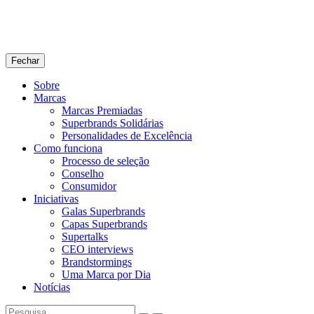
Fechar
Sobre
Marcas
Marcas Premiadas
Superbrands Solidárias
Personalidades de Excelência
Como funciona
Processo de seleção
Conselho
Consumidor
Iniciativas
Galas Superbrands
Capas Superbrands
Supertalks
CEO interviews
Brandstormings
Uma Marca por Dia
Notícias