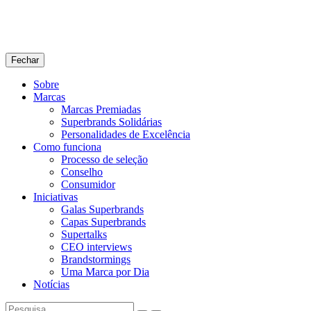
Fechar
Sobre
Marcas
Marcas Premiadas
Superbrands Solidárias
Personalidades de Excelência
Como funciona
Processo de seleção
Conselho
Consumidor
Iniciativas
Galas Superbrands
Capas Superbrands
Supertalks
CEO interviews
Brandstormings
Uma Marca por Dia
Notícias